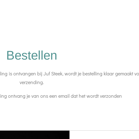
Bestellen
aling is ontvangen bij Juf Steek, wordt je bestelling klaar gemaakt v
verzending.
ng ontvang je van ons een email dat het wordt verzonden