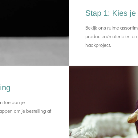
Stap 1: Kies je
Bekijk ons ruime assorti
producten/materialen en k
haakproject.
ling
n toe aan je
ppen om je bestelling af