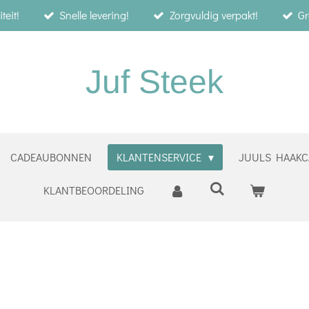
teit!
Snelle levering!
Zorgvuldig verpakt!
Gr
Juf Steek
CADEAUBONNEN
KLANTENSERVICE
JUULS HAAKC
KLANTBEOORDELING