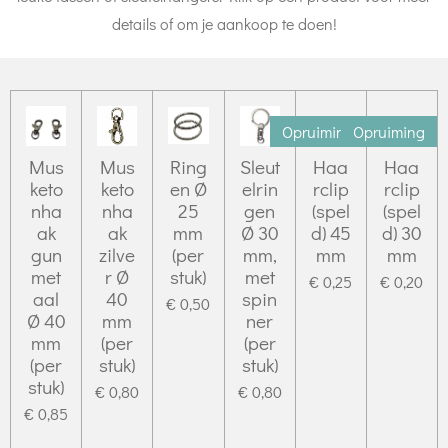
details of om je aankoop te doen!
Opruiming
Opruiming
Mus
Mus
Ring
Sleut
Haa
Haa
keto
keto
en Ø
elrin
rclip
rclip
nha
nha
25
gen
(spel
(spel
ak
ak
mm
Ø 30
d) 45
d) 30
gun
zilve
(per
mm,
mm
mm
met
r Ø
stuk)
met
€ 0,25
€ 0,20
aal
40
spin
€ 0,50
Ø 40
mm
ner
mm
(per
(per
(per
stuk)
stuk)
stuk)
€ 0,80
€ 0,80
€ 0,85