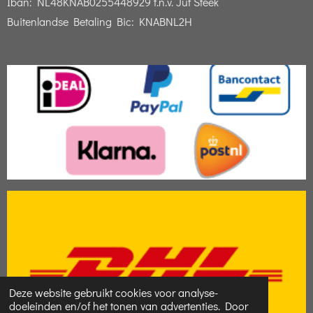
Iban:
NL48KNAB0255448929 t.n.v. Juf Steek
Buitenlandse Betaling Bic: KNABNL2H
Deze website gebruikt cookies voor analyse-
doeleinden en/of het tonen van advertenties. Door