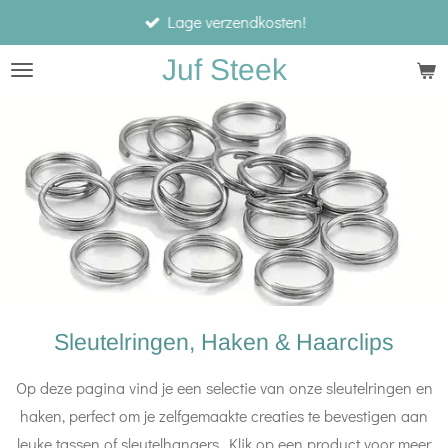
Lage verzendkosten!
Ga
direct
Juf Steek
naar
de
hoofdinhoud
Sleutelringen, Haken & Haarclips
Op deze pagina vind je een selectie van onze sleutelringen en
haken, perfect om je zelfgemaakte creaties te bevestigen aan
leuke tassen of sleutelhangers. Klik op een product voor meer