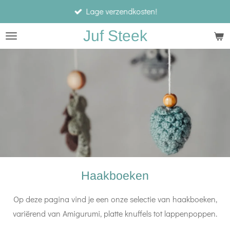
Lage verzendkosten!
Ga
direct
Juf Steek
naar
de
hoofdinhoud
Haakboeken
Op deze pagina vind je een onze selectie van haakboeken,
variërend van Amigurumi, platte knuffels tot lappenpoppen.