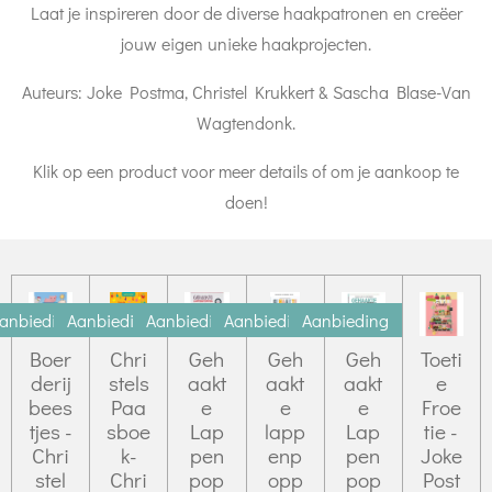
Laat je inspireren door de diverse haakpatronen en creëer
jouw eigen unieke haakprojecten.
Auteurs: Joke Postma, Christel Krukkert & Sascha Blase-Van
Wagtendonk.
Klik op een product voor meer details of om je aankoop te
doen!
anbieding
Aanbieding
Aanbieding
Aanbieding
Aanbieding
Boer
Chri
Geh
Geh
Geh
Toeti
derij
stels
aakt
aakt
aakt
e
bees
Paa
e
e
e
Froe
tjes -
sboe
Lap
lapp
Lap
tie -
Chri
k-
pen
enp
pen
Joke
stel
Chri
pop
opp
pop
Post