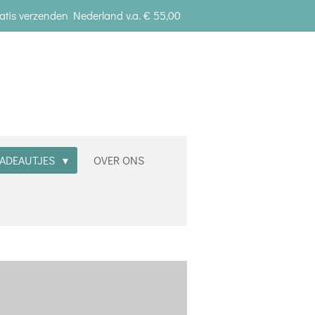
atis verzenden Nederland v.a. € 55,00
ADEAUTJES
OVER ONS