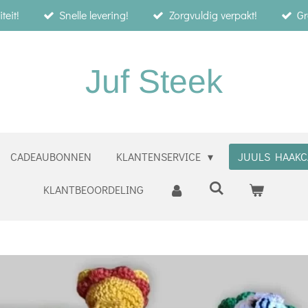
teit!
Snelle levering!
Zorgvuldig verpakt!
Gr
Juf Steek
CADEAUBONNEN
KLANTENSERVICE
JUULS HAAKC
KLANTBEOORDELING