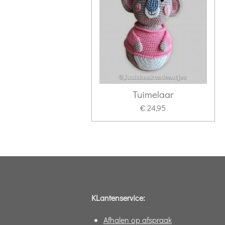
Tuimelaar
€ 24,95
KLantenservice:
Afhalen op afspraak