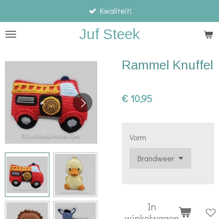
Kwaliteit!
Ga
direct
Juf Steek
naar
de
Rammel Knuffel
hoofdinhoud
€ 10,95
Vorm
In
winkelwagen