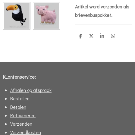
Artikel word verzonden als
brievenbuspakket.
D
D
S
D
e
e
h
e
l
e
a
l
e
l
r
e
n
e
n
KLantenservice:
Afhalen op afspraak
Bestellen
Betalen
Retourneren
Verzenden
Verzendkosten