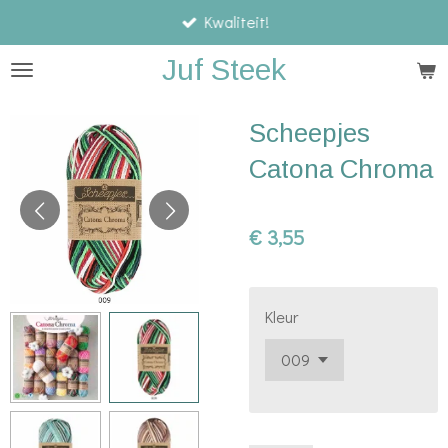
Kwaliteit!
Ga
direct
Juf Steek
naar
de
Scheepjes
hoofdinhoud
Catona Chroma
€ 3,55
Kleur