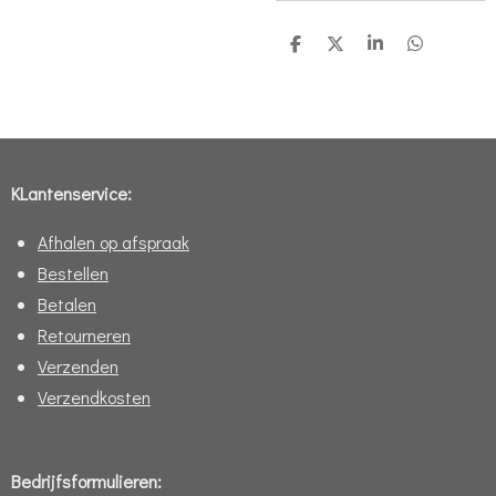
D
D
S
D
e
e
h
e
l
e
a
l
e
l
r
e
n
e
n
KLantenservice:
Afhalen op afspraak
Bestellen
Betalen
Retourneren
Verzenden
Verzendkosten
Bedrijfsformulieren: