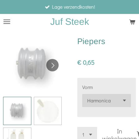
Lage verzendkosten!
Ga
direct
Juf Steek
naar
de
Piepers
hoofdinhoud
€ 0,65
Vorm
In
winkelwagen