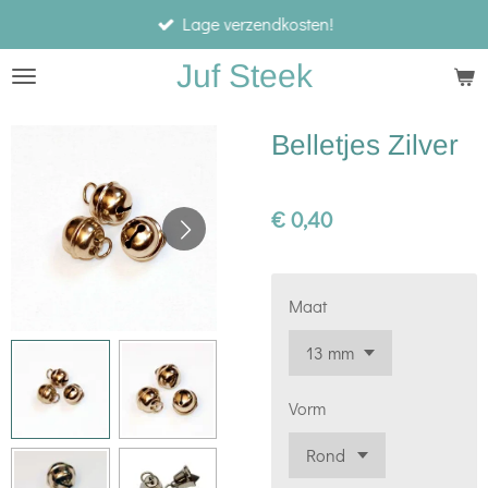
Lage verzendkosten!
Ga
direct
Juf Steek
naar
de
Belletjes Zilver
hoofdinhoud
€ 0,40
Maat
Vorm