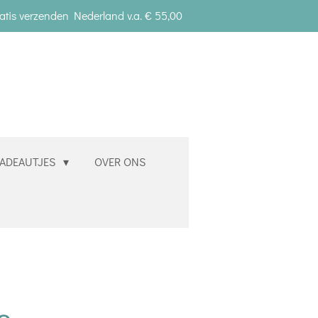
atis verzenden Nederland v.a. € 55,00
ADEAUTJES
OVER ONS