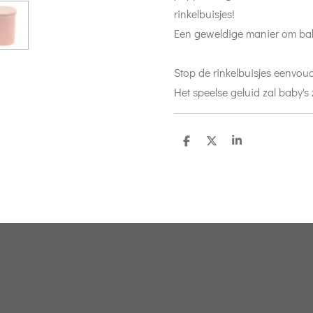
rinkelbuisjes!
Een geweldige manier om baby
Stop de rinkelbuisjes eenvoud
Het speelse geluid zal baby's
D
D
S
e
e
h
l
e
a
e
l
r
n
e