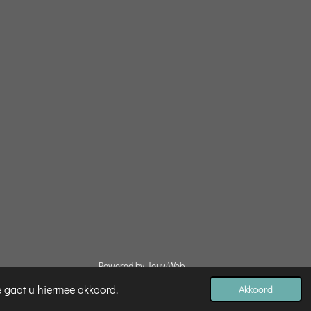
Powered by
JouwWeb
e gaat u hiermee akkoord.
Akkoord