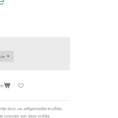
e
en
ntje door uw zelfgemaakte knuffels,
e voorzien van deze vrolijke