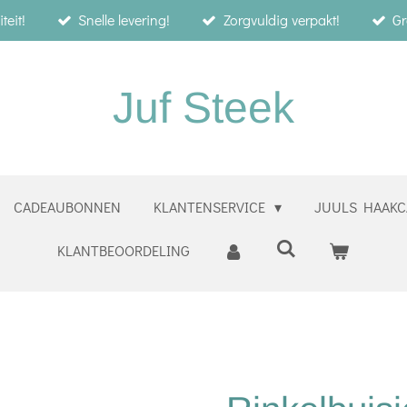
teit!
Snelle levering!
Zorgvuldig verpakt!
Gr
Juf Steek
CADEAUBONNEN
KLANTENSERVICE
JUULS HAAKC
KLANTBEOORDELING