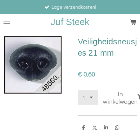
Lage verzendkosten!
Ga
direct
Juf Steek
naar
de
Veiligheidsneusj
hoofdinhoud
es 21 mm
€ 0,60
In
winkelwagen
D
D
S
D
e
e
h
e
l
e
a
l