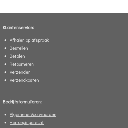
e
l
r
e
n
e
n
KLantenservice:
Afhalen op afspraak
Bestellen
Betalen
Retourneren
Verzenden
Verzendkosten
Bedrijfsformulieren:
Algemene Voorwaarden
Herroepingsrecht