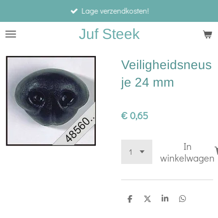
Lage verzendkosten!
Ga
direct
Juf Steek
naar
de
Veiligheidsneus
hoofdinhoud
je 24 mm
€ 0,65
In
winkelwagen
D
D
S
D
e
e
h
e
l
e
a
l