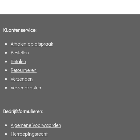
e
l
r
e
n
e
n
KLantenservice:
Afhalen op afspraak
Bestellen
Betalen
Retourneren
Verzenden
Verzendkosten
Bedrijfsformulieren:
Algemene Voorwaarden
Herroepingsrecht