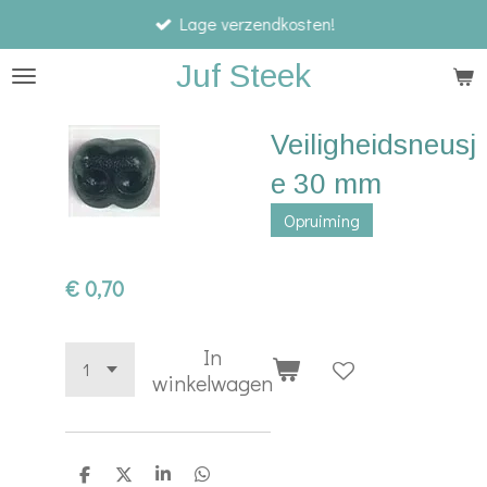
Lage verzendkosten!
Ga
direct
Juf Steek
naar
de
Veiligheidsneusj
hoofdinhoud
e 30 mm
Opruiming
€ 0,70
In
winkelwagen
D
D
S
D