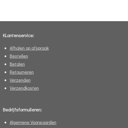
e
e
h
e
l
e
a
l
e
l
r
e
n
e
n
KLantenservice:
Afhalen op afspraak
Bestellen
Betalen
Retourneren
Verzenden
Verzendkosten
Bedrijfsformulieren:
Algemene Voorwaarden