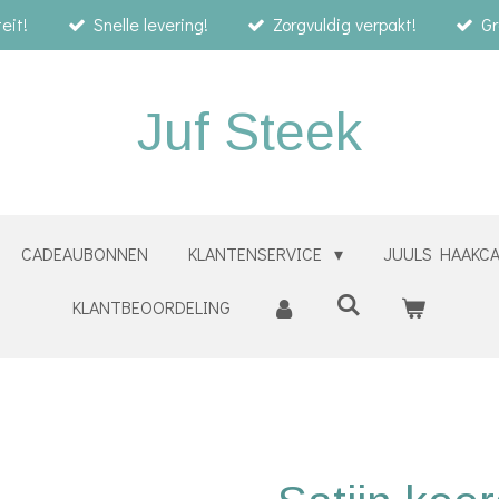
eit!
Snelle levering!
Zorgvuldig verpakt!
Gr
Juf Steek
CADEAUBONNEN
KLANTENSERVICE
JUULS HAAKC
KLANTBEOORDELING