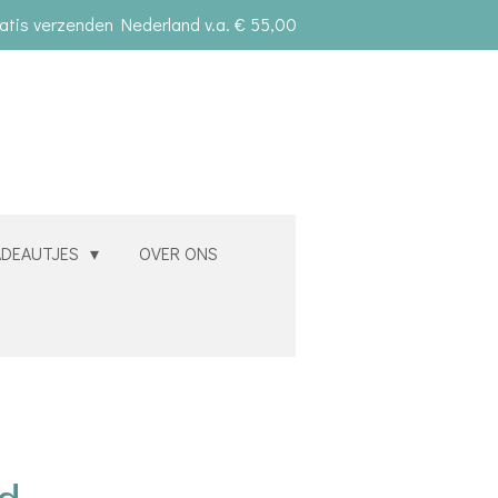
atis verzenden Nederland v.a. € 55,00
ADEAUTJES
OVER ONS