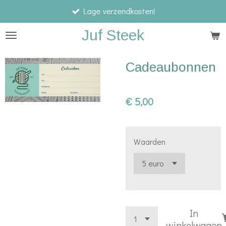
Lage verzendkosten!
Ga
direct
Juf Steek
naar
de
Cadeaubonnen
hoofdinhoud
€ 5,00
Waarden
In
winkelwagen